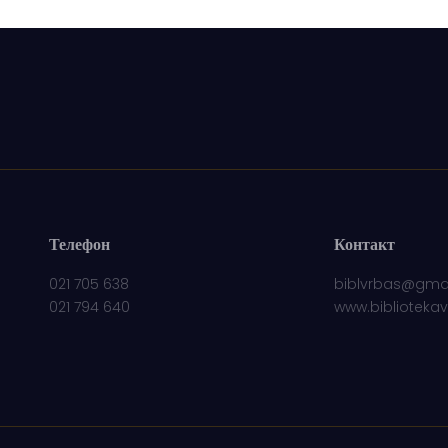
Телефон
Контакт
021 705 638
biblvrbas@gma
021 794 640
www.biblioteka