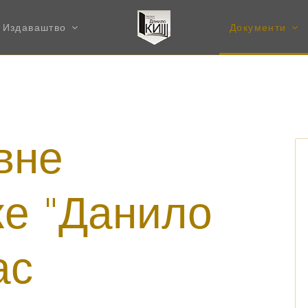
Издаваштво
Документи
вне
ке "Данило
ас