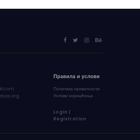
Правила и услови
il.com
Политика приватности
Услови коришћења
vrbas.org
Login |
Registration