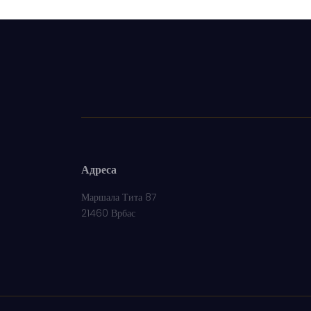
Адреса
Маршала Тита 87
21460 Врбас