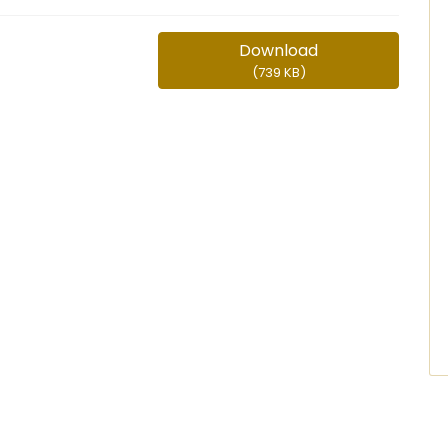
Download
(
739 KB
)