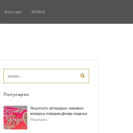
Контакт
ИНФО
Популарно
Резултати литерарно-ликовног
конкурса поводом Дечије недеље
Редакција