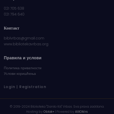
021 705 638
021 794 640
Контакт
biblvrbas@gmail.com
www.bibliotekavrbas.org
Правила и услови
Политика приватности
Услови коришћења
Login | Registration
© 2019-2024 Biblioteka "Danilo Kiš" Vrbas. Sva prava zadržana.
Hosting by
Oblak+
| Powered by
AXIOM.rs