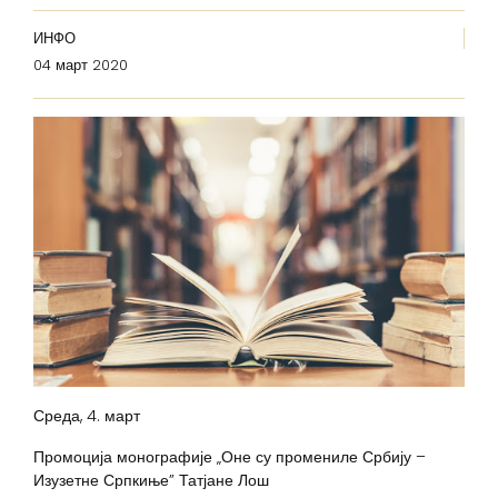
ИНФО
04 март 2020
Среда, 4. март
Промоција монографије „Оне су промениле Србију –
Изузетне Српкиње” Татјане Лош