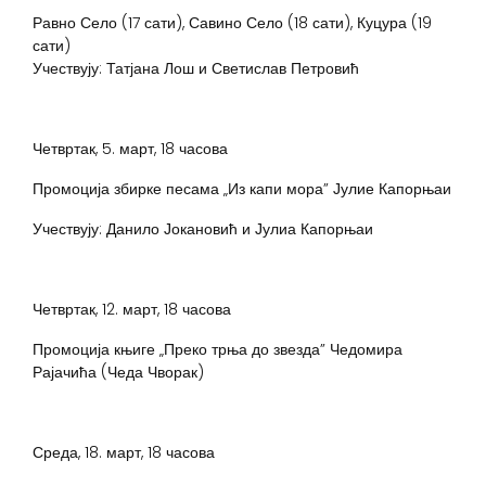
Равно Село (17 сати), Савино Село (18 сати), Куцура (19
сати)
Учествују: Татјана Лош и Светислав Петровић
Четвртак, 5. март, 18 часова
Промоција збирке песама „Из капи мора” Јулие Капорњаи
Учествују: Данило Јокановић и Јулиа Капорњаи
Четвртак, 12. март, 18 часова
Промоција књиге „Преко трња до звезда” Чедомира
Рајачића (Чеда Чворак)
Среда, 18. март, 18 часова