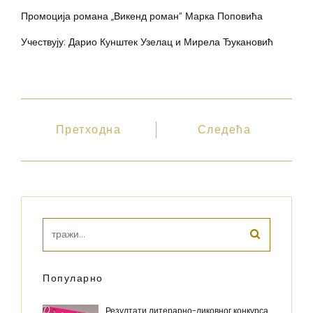
Промоција романа „Викенд роман” Марка Поповића
Учествују: Дарио Кунштек Узелац и Мирела Ђукановић
Претходна
Следећа
Популарно
Резултати литерарно-ликовног конкурса