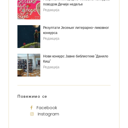
поводом Дечије недеље
Редакција
Резултати Јесењег литерарно-ликовног
конкурса
Редакција
Нови конкурс Јавне библиотеке "Данило
Киш"
Редакција
Повежимо се
Facebook
Instagram