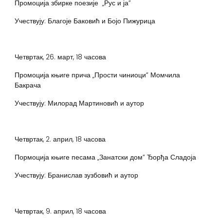
Промоција збирке поезије „Рус и ја”
Учествују: Благоје Баковић и Бојо Пижурица
Четвртак, 26. март, 18 часова
Промоција књиге прича „Прости чиниоци” Момчила
Бакрача
Учествују: Милорад Мартиновић и аутор
Четвртак, 2. април, 18 часова
Пормоција књиге песама „Занатски дом” Ђорђа Сладоја
Учествују: Бранислав зузбовић и аутор
Четвртак, 9. април, 18 часова